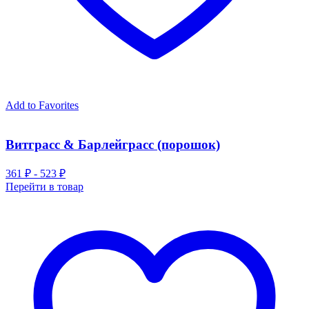
Add to Favorites
Витграсс & Барлейграсс (порошок)
361 ₽ - 523 ₽
Перейти в товар